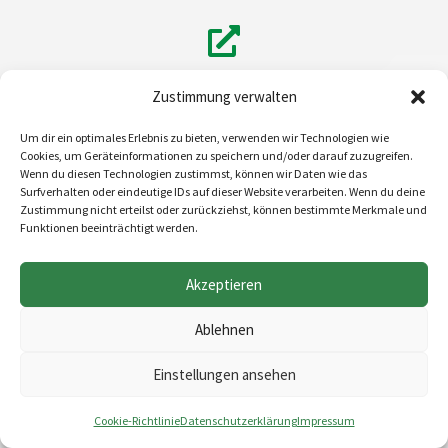
Rotan GmbH
Zustimmung verwalten
Um dir ein optimales Erlebnis zu bieten, verwenden wir Technologien wie
Cookies, um Geräteinformationen zu speichern und/oder darauf zuzugreifen.
Wenn du diesen Technologien zustimmst, können wir Daten wie das
Surfverhalten oder eindeutige IDs auf dieser Website verarbeiten. Wenn du deine
Zustimmung nicht erteilst oder zurückziehst, können bestimmte Merkmale und
Rotkäppchen Sektkellerei GmbH
Funktionen beeinträchtigt werden.
Akzeptieren
Ablehnen
RP Compounds GmbH
Einstellungen ansehen
Cookie-Richtlinie
Datenschutzerklärung
Impressum